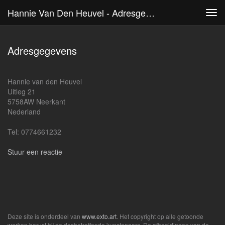
Hannie Van Den Heuvel - Adresgegevens
Tog
navi
Adresgegevens
Hannie van den Heuvel
Uitleg 21
5758AW Neerkant
Nederland
Tel: 0774661232
Stuur een reactie
Deze site is onderdeel van
www.exto.art
. Het copyright op alle getoonde
werken berust bij de desbetreffende kunstenaars. De afbeeldingen van de